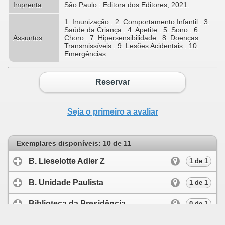
Imprenta
São Paulo : Editora dos Editores, 2021.
1. Imunização . 2. Comportamento Infantil . 3.
Saúde da Criança . 4. Apetite . 5. Sono . 6.
Assuntos
Choro . 7. Hipersensibilidade . 8. Doenças
Transmissíveis . 9. Lesões Acidentais . 10.
Emergências
Reservar
Seja o primeiro a avaliar
Exemplares disponíveis: 10 de 11
B. Lieselotte Adler Z
click to expand conten
1 de 1
B. Unidade Paulista
click to expand conten
1 de 1
Biblioteca da Presidência
click to expand c
0 de 1
Centro de Conhecimento
click to expand c