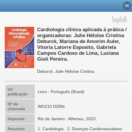
Cardiologia clínica aplicada à prática /
organizadoras: Julie Héloïse Cristina
Deburck, Mariana de Amorim Auler,
Vitoria Latorre Esposito, Gabriela
Campos Cardoso de Lima, Luciana
Gioli Pereira.
Deburck, Julie Héloïse Cristina
Inf.
Livro - Português (Brasil)
publicação
Nº de
WG210 D289c
chamada
Imprenta
Rio de Janeiro : Atheneu, 2023.
Assuntos
1. Cardiologia . 2. Doenças Cardiovasculares