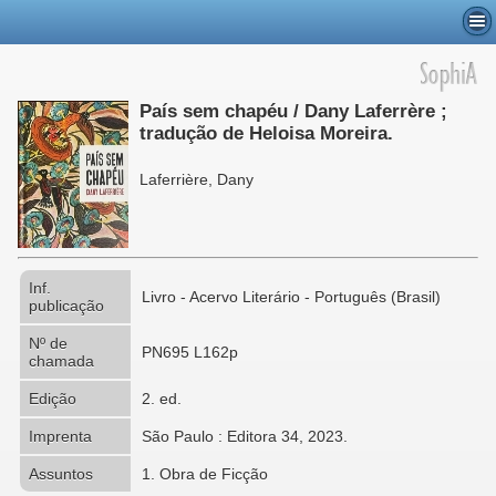
País sem chapéu / Dany Laferrère ;
tradução de Heloisa Moreira.
Laferrière, Dany
Inf.
Livro - Acervo Literário - Português (Brasil)
publicação
Nº de
PN695 L162p
chamada
Edição
2. ed.
Imprenta
São Paulo : Editora 34, 2023.
Assuntos
1. Obra de Ficção