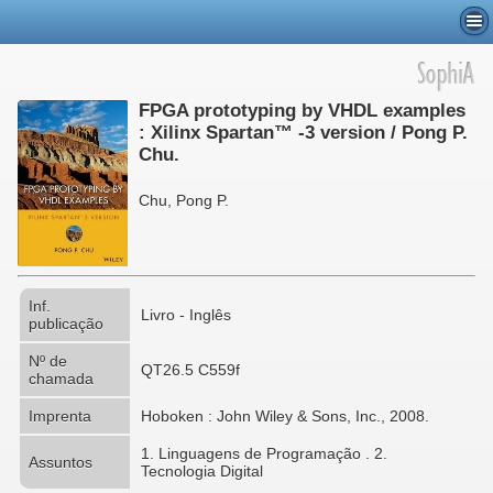
FPGA prototyping by VHDL examples
: Xilinx Spartan™ -3 version / Pong P.
Chu.
Chu, Pong P.
Inf.
Livro - Inglês
publicação
Nº de
QT26.5 C559f
chamada
Imprenta
Hoboken : John Wiley & Sons, Inc., 2008.
1. Linguagens de Programação . 2.
Assuntos
Tecnologia Digital