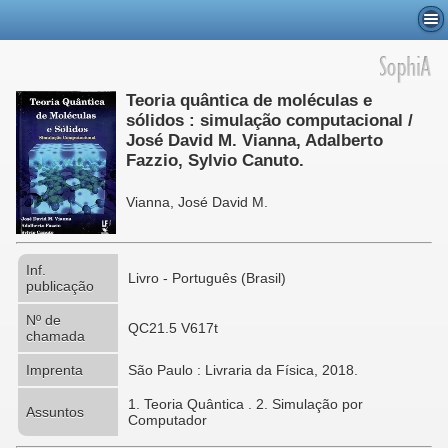
Teoria quântica de moléculas e
sólidos : simulação computacional /
José David M. Vianna, Adalberto
Fazzio, Sylvio Canuto.
Vianna, José David M.
Inf.
Livro - Português (Brasil)
publicação
Nº de
QC21.5 V617t
chamada
Imprenta
São Paulo : Livraria da Física, 2018.
1. Teoria Quântica . 2. Simulação por
Assuntos
Computador