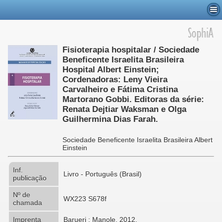
Fisioterapia hospitalar / Sociedade
Beneficente Israelita Brasileira
Hospital Albert Einstein;
Cordenadoras: Leny Vieira
Carvalheiro e Fátima Cristina
Martorano Gobbi. Editoras da série:
Renata Dejtiar Waksman e Olga
Guilhermina Dias Farah.
Sociedade Beneficente Israelita Brasileira Albert
Einstein
Inf.
Livro - Português (Brasil)
publicação
Nº de
WX223 S678f
chamada
Imprenta
Barueri : Manole, 2012.